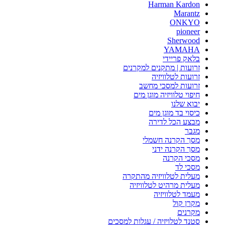
Harman Kardon
Marantz
ONKYO
pioneer
Sherwood
YAMAHA
בלאק פריידי
זרועות | מתקנים למקרנים
זרועות לטלוויזיה
זרועות למסכי מחשב
חיפוי טלוויזיה מוגן מים
יבוא שלנו
כיסוי בד מוגן מים
מבצע הכל לדירה
מגבר
מסך הקרנה חשמלי
מסך הקרנה ידני
מסכי הקרנה
מסכי לד
מעלית לטלוויזיה מהתקרה
מעלית מרהיט לטלוויזיה
מעמד לטלוויזיה
מקרן קול
מקרנים
סטנד לטלויזיה / עגלות למסכים