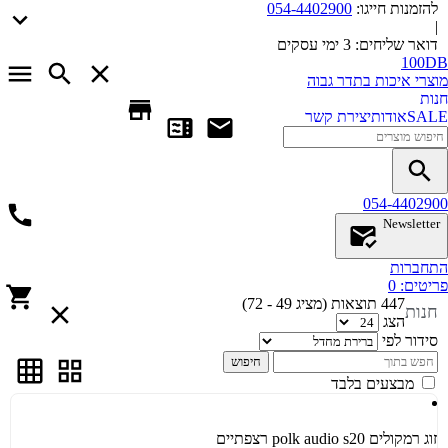
להזמנות חייגו:
054-4402900
|
דואר שליחים:
3 ימי עסקים
100DB
מוצרי איכות בתדר גבוה
חנות
SALE
אודות
יצירת קשר
054-4402900
Newsletter
התחברות
פריטים:
0
447 תוצאות (מציג 49 - 72)
חנות
הצג
סידור לפי
חיפוש
מבצעים בלבד
זוג רמקולים polk audio s20 רצפתיים