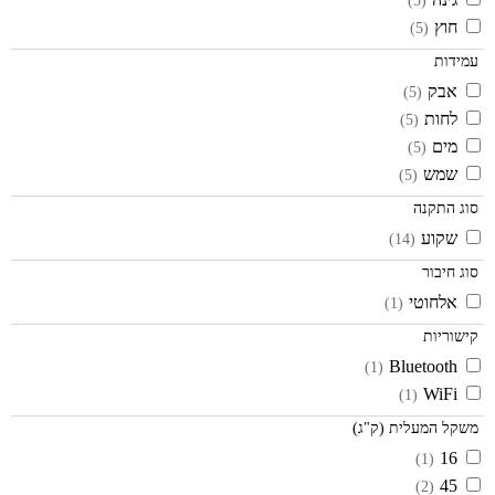
(5)
חוץ
(5)
עמידות
אבק
(5)
לחות
(5)
מים
(5)
שמש
(5)
סוג התקנה
שקוע
(14)
סוג חיבור
אלחוטי
(1)
קישוריות
Bluetooth
(1)
WiFi
(1)
משקל המעלית (ק"ג)
16
(1)
45
(2)