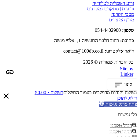
זרוע חשמלית לטלוויזיה
זרועות | מתקנים למקרנים
מסכי הקרנה
מגוון המוצרים
טלפון:
054-4402900
כתובת:
רחוב חלוצי התעשיה 1, אלפי מנשה
דואר אלקטרוני:
contact@100db.co.il
כל הזכויות שמורות © 2026
Site by
Linker
סינון
משלוח והנחות מחושבים בעמוד התשלום
תשלום •
0.00
₪
דילוג לתוכן
פתח סרגל נגישות
כלי נגישות
הגדל טקסט
הקטן טקסט