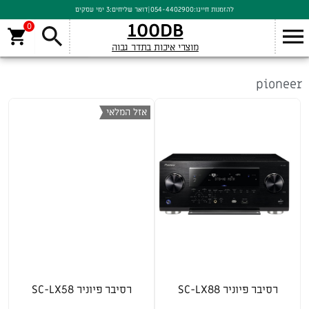
להזמנות חייגו:
054-4402900
|
דואר שליחים:
3 ימי עסקים
100DB
0
7 תוצאות (מציג 1 - 7)
סינון
מוצרי איכות בתדר גבוה
pioneer
אזל המלאי
רסיבר פיוניר SC-LX88
רסיבר פיוניר SC-LX58