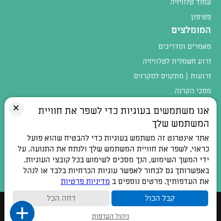
עמוד טלוויזיה
פטיפון
המומלצים
מאמרים ומדריכים
זרוע חשמלית לטלוויזיה
זרועות | מתקנים למקרנים
מסכי הקרנה
מגוון המוצרים
✕
אנו משתמשים בעוגיות כדי לשפר את חוויית
המשתמש שלך
טלפון:
054-4402900
אתר אינטרנט זה משתמש בעוגיות כדי להבטיח שהוא פועל
כתובת:
רחוב חלוצי התעשיה 1, אלפי מנשה
כראוי, לשפר את חוויית המשתמש שלך ולנתח את התנועה. על
ידי המשך השימוש, הנך מסכים לשימוש בכל קובצי העוגיות.
דואר אלקטרוני:
contact@100db.co.il
באפשרותך גם לבחור לאפשר עוגיות הכרחיות בלבד או לנהל
את העדפותיך. פרטים נוספים ב
מדיניות פרטיות
קבל הכול
דחה הכל
כל הזכויות שמורות © 2026
ניהול העדפות