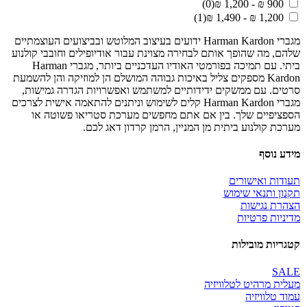
(0)
900 ₪ - 1,200 ₪
(1)
1,200 ₪ - 1,490 ₪
מגברי Harman Kardon ידועים בעיצוב המלוטש ובביצועים העוצמתיים
שלהם, מה שהופך אותם לבחירה מצוינת עבור אודיופילים וחובבי קולנוע
ביתי. עם תמיכה בפורמטי האודיו העדכניים ביותר, מגברי Harman
Kardon מספקים צליל באיכות גבוהה המושלם הן למוזיקה והן להשמעת
סרטים. עם ממשקים ידידותיים למשתמש ואפשרויות הגדרה גמישות,
מגברי Harman Kardon קלים לשימוש וניתנים להתאמה אישית לצרכים
הספציפיים שלך. בין אם אתם מחפשים מערכת סטריאו פשוטה או
מערכת קולנוע ביתית מן המניין, הרמן קרדון דאג לכם.
מידע נוסף
תעודות ואישורים
תקנון ותנאי שימוש
הצהרת נגישות
מדיניות פרטיות
קטגריות מובילות
SALE
מעלית מרהיט לטלוויזיה
עמוד טלוויזיה