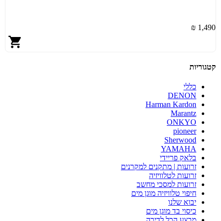
1,490 ₪
קטגוריות
כללי
DENON
Harman Kardon
Marantz
ONKYO
pioneer
Sherwood
YAMAHA
בלאק פריידי
זרועות | מתקנים למקרנים
זרועות לטלוויזיה
זרועות למסכי מחשב
חיפוי טלוויזיה מוגן מים
יבוא שלנו
כיסוי בד מוגן מים
מבצע הכל לדירה