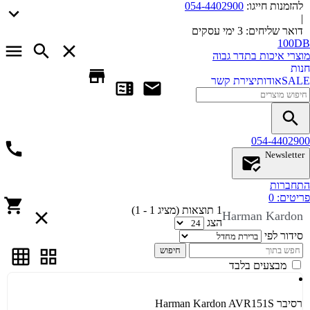
להזמנות חייגו:
054-4402900
|
דואר שליחים:
3 ימי עסקים
100DB
מוצרי איכות בתדר גבוה
חנות
SALE
אודות
יצירת קשר
054-4402900
Newsletter
התחברות
פריטים:
0
1 תוצאות (מציג 1 - 1)
Harman Kardon
הצג
סידור לפי
חיפוש
מבצעים בלבד
רסיבר Harman Kardon AVR151S