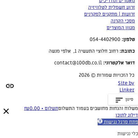
מאמרים ומדריכים
זרוע חשמלית לטלוויזיה
זרועות | מתקנים למקרנים
מסכי הקרנה
מגוון המוצרים
טלפון:
054-4402900
כתובת:
רחוב חלוצי התעשיה 1, אלפי מנשה
דואר אלקטרוני:
contact@100db.co.il
כל הזכויות שמורות © 2026
Site by
Linker
סינון
משלוח והנחות מחושבים בעמוד התשלום
תשלום •
0.00
₪
דילוג לתוכן
פתח סרגל נגישות
כלי נגישות