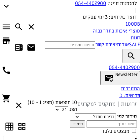
להזמנות חייגו:
054-4402900
|
דואר שליחים:
3 ימי עסקים
100DB
מוצרי איכות בתדר גבוה
חנות
SALE
אודות
יצירת קשר
054-4402900
Newsletter
התחברות
פריטים:
0
10 תוצאות (מציג 1 - 10)
זרועות | מתקנים למקרנים
הצג
סידור לפי
חיפוש
מבצעים בלבד