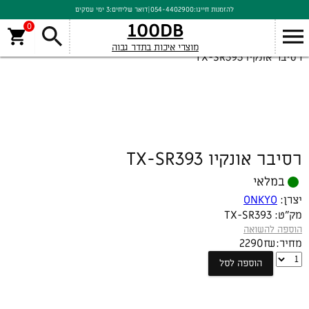
להזמנות חייגו:
054-4402900
|
דואר שליחים:
3 ימי עסקים
100DB
0
מוצרי איכות בתדר גבוה
רסיבר אונקיו TX-SR393
רסיבר אונקיו TX-SR393
במלאי
יצרן:
ONKYO
מק"ט:
TX-SR393
הוספה להשואה
מחיר:
₪
2290
רסיבר
הוספה לסל
אונקיו
TX-
SR393