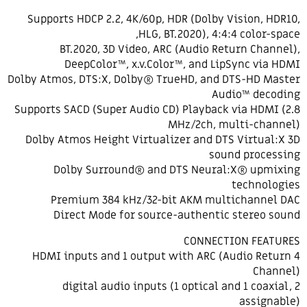
Supports HDCP 2.2, 4K/60p, HDR (Dolby Vision, HDR10,
HLG, BT.2020), 4:4:4 color-space,
BT.2020, 3D Video, ARC (Audio Return Channel),
DeepColor™, x.v.Color™, and LipSync via HDMI
Dolby Atmos, DTS:X, Dolby® TrueHD, and DTS-HD Master
Audio™ decoding
Supports SACD (Super Audio CD) Playback via HDMI (2.8
MHz/2ch, multi-channel)
Dolby Atmos Height Virtualizer and DTS Virtual:X 3D
sound processing
Dolby Surround® and DTS Neural:X® upmixing
technologies
Premium 384 kHz/32-bit AKM multichannel DAC
Direct Mode for source-authentic stereo sound
CONNECTION FEATURES
4 HDMI inputs and 1 output with ARC (Audio Return
Channel)
2 digital audio inputs (1 optical and 1 coaxial,
assignable)