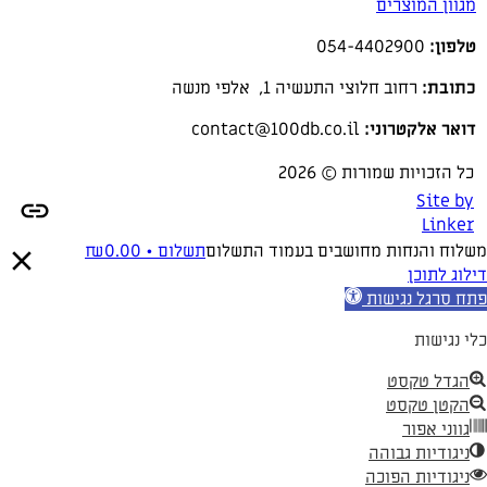
מגוון המוצרים
טלפון:
054-4402900
כתובת:
רחוב חלוצי התעשיה 1, אלפי מנשה
דואר אלקטרוני:
contact@100db.co.il
כל הזכויות שמורות © 2026
Site by
Linker
משלוח והנחות מחושבים בעמוד התשלום
תשלום •
0.00
₪
דילוג לתוכן
פתח סרגל נגישות
כלי נגישות
הגדל טקסט
הקטן טקסט
גווני אפור
ניגודיות גבוהה
ניגודיות הפוכה