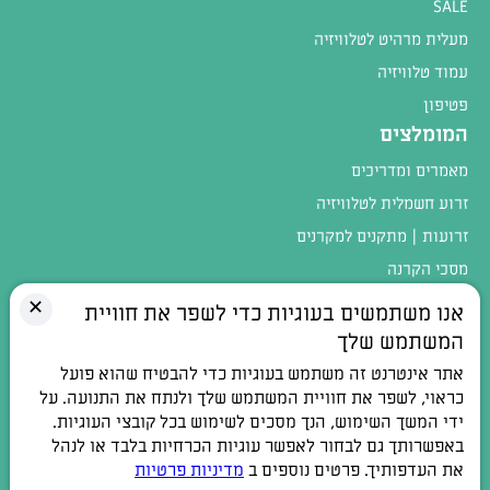
SALE
מעלית מרהיט לטלוויזיה
עמוד טלוויזיה
פטיפון
המומלצים
מאמרים ומדריכים
זרוע חשמלית לטלוויזיה
זרועות | מתקנים למקרנים
מסכי הקרנה
מגוון המוצרים
✕
אנו משתמשים בעוגיות כדי לשפר את חוויית
המשתמש שלך
טלפון:
054-4402900
אתר אינטרנט זה משתמש בעוגיות כדי להבטיח שהוא פועל
כתובת:
רחוב חלוצי התעשיה 1, אלפי מנשה
כראוי, לשפר את חוויית המשתמש שלך ולנתח את התנועה. על
ידי המשך השימוש, הנך מסכים לשימוש בכל קובצי העוגיות.
דואר אלקטרוני:
contact@100db.co.il
באפשרותך גם לבחור לאפשר עוגיות הכרחיות בלבד או לנהל
את העדפותיך. פרטים נוספים ב
מדיניות פרטיות