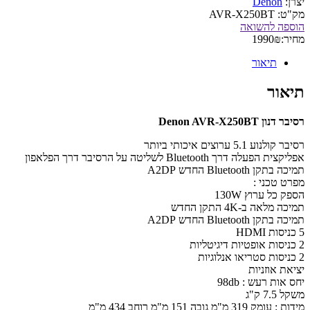
יצרן:
Denon
מק"ט:
AVR-X250BT
הוספה להשואה
מחיר:
₪
1990
תיאור
תיאור
רסיבר דנון Denon AVR-X250BT
רסיבר קולנוע 5.1 ערוצים איכותי ביותר
אפליקצית הפעלה דרך Bluetooth לשליטה על הרסיבר דרך הפלאפון
תמיכה בתקן Bluetooth החדש A2DP
מפרט טכני :
הספק כל ערוץ 130W
תמיכה מלאה ב-4K התקן החדש
תמיכה בתקן Bluetooth החדש A2DP
5 כניסות HDMI
2 כניסות אופטיות דיגיטליות
2 כניסות סטריאו אנלוגיות
יציאת אוזניות
יחס אות רעש : 98db
משקל 7.5 ק"ג
מידות : עומק 319 מ"מ גובה 151 מ"מ רוחב 434 מ"מ