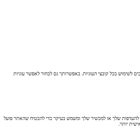
ם לשימוש בכל קובצי העוגיות. באפשרותך גם לבחור לאפשר עוגיות
חזר מידע בדפדפן שלך, בעיקר בצורת קובצי Cookie. מידע זה עשוי להתייחס אליך, להעדפות שלך או למכשיר שלך ומשמש בעיקר כדי להבטיח שהאתר פועל
ישית יותר.