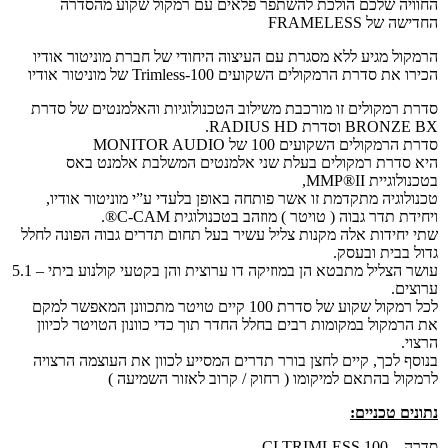
החוויה שלכם הולכת להשתפר פלאים עם רמקול שקוע מהסדרה
החדישה של FRAMELESS
הרמקול מגיע ללא מסגרת עם העיצוה היחודי של חברת מוניטור אודיו
הכירו את סדרת הרמקולים השקועים Trimless-100 של מוניטור אודיו
סדרת רמקולים זו מורכבת משילוב הטכנולוגיות ו
האלמנטים של סדרת
BRONZE BX וסדרת RADIUS HD.
סדרת הרמקולים השקועים 100 של MONITOR AUDIO
היא סדרת רמקולים בעלת שני אלמנטים המשלבת אלמנט באס
בטכנולוגיית MMP®II,
טכנולוגיה מתקדמת זו אשר פותחה באופן בלעדי ע”י מוניטור אודיו,
ויחידת תדר גבוה ( טויטר ) מוזהב בטכנולוגית C-CAM®.
שתי יחידות אלה מקנות צליל עשיר בעל תחום תדרים גבוה הפונה לחלל
גדול בבית ובעסק.
עושר הצליל מתבטא הן במוזיקה דו ערוצית והן בקטעי קולנוע ביתי – 5.1
ערוצים.
לכל רמקול שקוע של סדרת 100 קיים טויטר מתכוונן המאפשר למקם
את הרמקול במקומות רבים בחלל החדר תוך כדי כוונון הטויטר לכיוון
הרצוי.
בנוסף לכך, קיים לחצן בורר תדרים המסייע לכוון את העוצמה הרצויה
לרמקול בהתאם למיקומו ( רחוק / קרוב לאזור השמיעה )
נתונים טכניים:
סדרה – CI TRIMLESS 100