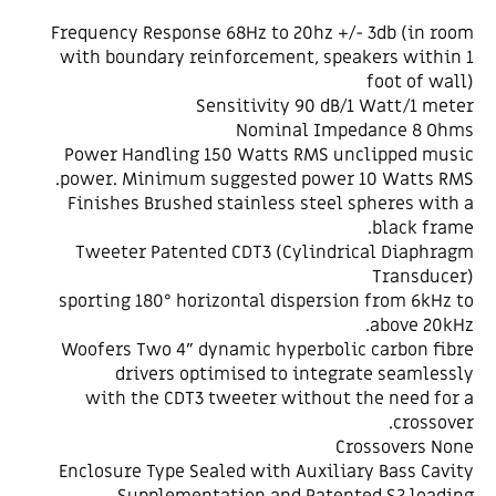
Frequency Response 68Hz to 20hz +/- 3db (in room
with boundary reinforcement, speakers within 1
foot of wall)
Sensitivity 90 dB/1 Watt/1 meter
Nominal Impedance 8 Ohms
Power Handling 150 Watts RMS unclipped music
power. Minimum suggested power 10 Watts RMS.
Finishes Brushed stainless steel spheres with a
black frame.
Tweeter Patented CDT3 (Cylindrical Diaphragm
Transducer)
sporting 180° horizontal dispersion from 6kHz to
above 20kHz.
Woofers Two 4” dynamic hyperbolic carbon fibre
drivers optimised to integrate seamlessly
with the CDT3 tweeter without the need for a
crossover.
Crossovers None
Enclosure Type Sealed with Auxiliary Bass Cavity
Supplementation and Patented S2 loading.