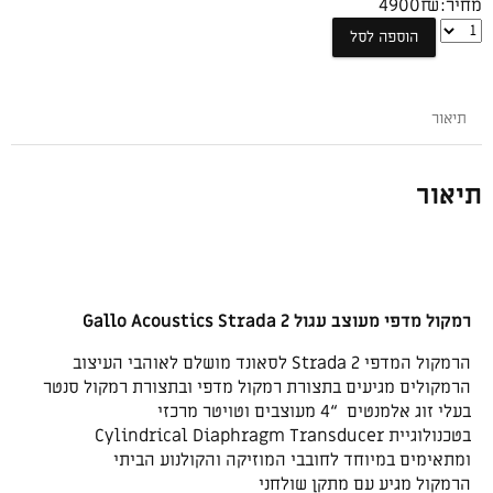
מחיר:
₪
4900
רמקול
הוספה לסל
מדפי
מעוצב
עגול
תיאור
Gallo
Acoustics
Strada
תיאור
2
רצפתי
רמקול מדפי מעוצב עגול Gallo Acoustics Strada 2
הרמקול המדפי Strada 2 לסאונד מושלם לאוהבי העיצוב
הרמקולים מגיעים בתצורת רמקול מדפי ובתצורת רמקול סנטר
בעלי זוג אלמנטים “4 מעוצבים וטויטר מרכזי
בטכנולוגיית Cylindrical Diaphragm Transducer
ומתאימים במיוחד לחובבי המוזיקה והקולנוע הביתי
הרמקול מגיע עם מתקן שולחני