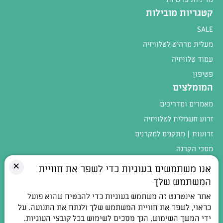
קטגריות מובילות
SALE
מעלית מרהיט לטלוויזיה
עמוד טלוויזיה
פטיפון
המומלצים
מאמרים ומדריכים
זרוע חשמלית לטלוויזיה
זרועות | מתקנים למקרנים
מסכי הקרנה
מגוון המוצרים
✕
אנו משתמשים בעוגיות כדי לשפר את חוויית
המשתמש שלך
טלפון:
054-4402900
אתר אינטרנט זה משתמש בעוגיות כדי להבטיח שהוא פועל
כתובת:
רחוב חלוצי התעשיה 1, אלפי מנשה
כראוי, לשפר את חוויית המשתמש שלך ולנתח את התנועה. על
ידי המשך השימוש, הנך מסכים לשימוש בכל קובצי העוגיות.
דואר אלקטרוני:
contact@100db.co.il