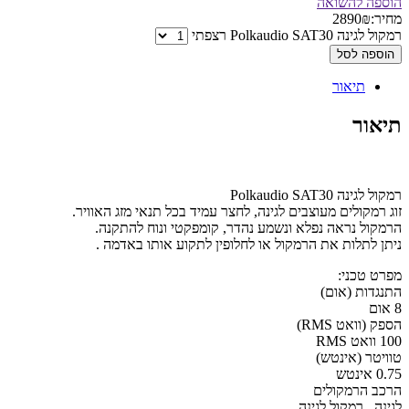
הוספה להשואה
מחיר:
₪
2890
רמקול לגינה Polkaudio SAT30 רצפתי
הוספה לסל
תיאור
תיאור
רמקול לגינה Polkaudio SAT30
זוג רמקולים מעוצבים לגינה, לחצר עמיד בכל תנאי מזג האוויר.
הרמקול נראה נפלא ונשמע נהדר, קומפקטי ונוח להתקנה.
ניתן לתלות את הרמקול או לחלופין לתקוע אותו באדמה .
מפרט טכני:
התנגדות (אום)
8 אום
הספק (וואט RMS)
100 וואט RMS
טוויטר (אינטש)
0.75 אינטש
הרכב הרמקולים
לגינה , רמקול לגינה