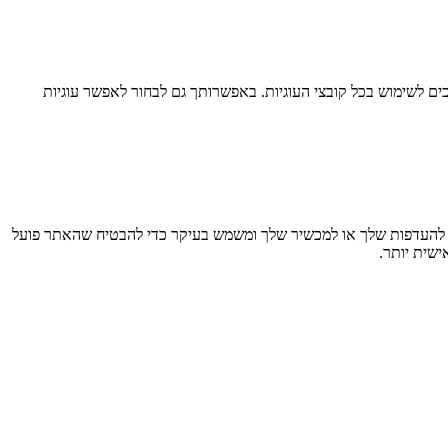
ם לשימוש בכל קובצי העוגיות. באפשרותך גם לבחור לאפשר עוגיות
חזר מידע בדפדפן שלך, בעיקר בצורת קובצי Cookie. מידע זה עשוי להתייחס אליך, להעדפות שלך או למכשיר שלך ומשמש בעיקר כדי להבטיח שהאתר פועל
ישית יותר.