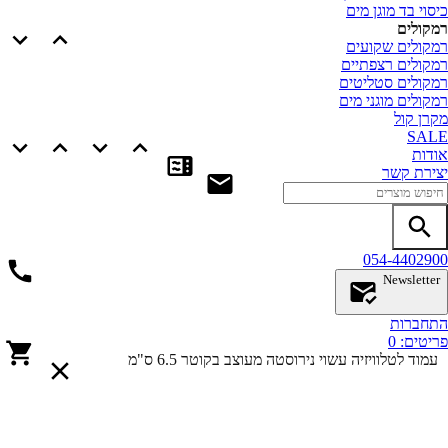
סוי בד מוגן מים
קולים
קולים שקועים
קולים רצפתיים
קולים סטליטים
קולים מוגני מים
רן קול
SAL
דות
ירת קשר
054-44029
Newslette
חברות
יטים:
0
עמוד לטלוויזיה עשוי נירוסטה מעוצב בקוטר 6.5 ס"מ