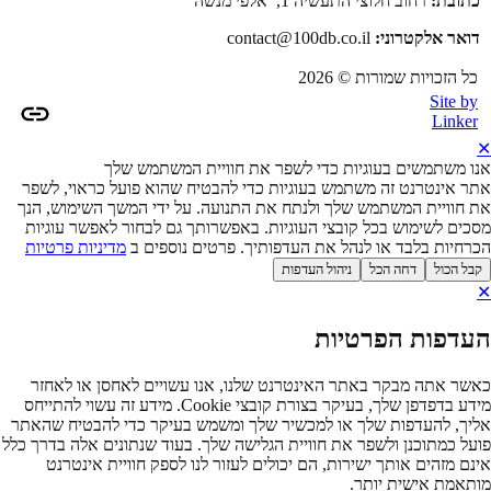
כתובת:
רחוב חלוצי התעשיה 1, אלפי מנשה
דואר אלקטרוני:
contact@100db.co.il
כל הזכויות שמורות © 2026
Site by
Linker
ו משתמשים בעוגיות כדי לשפר את חוויית המשתמש שלך
ר אינטרנט זה משתמש בעוגיות כדי להבטיח שהוא פועל כראוי, לשפר
 חוויית המשתמש שלך ולנתח את התנועה. על ידי המשך השימוש, הנך
כים לשימוש בכל קובצי העוגיות. באפשרותך גם לבחור לאפשר עוגיות
רחיות בלבד או לנהל את העדפותיך. פרטים נוספים ב
מדיניות פרטיות
בל הכול
דחה הכל
ניהול העדפות
עדפות הפרטיות
שר אתה מבקר באתר האינטרנט שלנו, אנו עשויים לאחסן או לאחזר
מידע בדפדפן שלך, בעיקר בצורת קובצי Cookie. מידע זה עשוי להתייחס
יך, להעדפות שלך או למכשיר שלך ומשמש בעיקר כדי להבטיח שהאתר
על כמתוכנן ולשפר את חוויית הגלישה שלך. בעוד שנתונים אלה בדרך כלל
נם מזהים אותך ישירות, הם יכולים לעזור לנו לספק חוויית אינטרנט
תאמת אישית יותר.