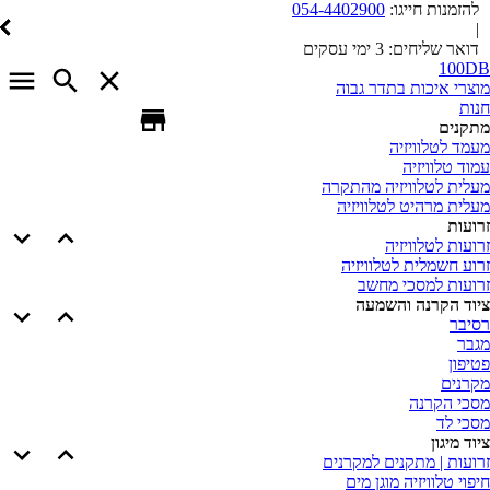
להזמנות חייגו:
054-4402900
|
דואר שליחים:
3 ימי עסקים
100
צרי איכות בתדר גבוה
ות
קנים
מד לטלוויזיה
וד טלוויזיה
לית לטלוויזיה מהתקרה
לית מרהיט לטלוויזיה
ועות
ועות לטלוויזיה
וע חשמלית לטלוויזיה
ועות למסכי מחשב
וד הקרנה והשמעה
יבר
בר
יפון
רנים
כי הקרנה
כי לד
וד מיגון
ועות | מתקנים למקרנים
פוי טלוויזיה מוגן מים