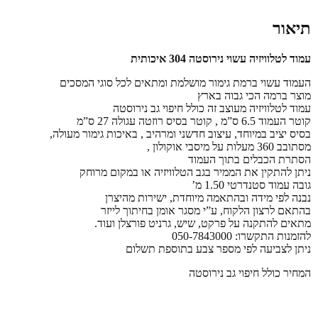
6.
"מ
תיאור
עמוד לטלוויזיה עשוי נירוסטה 304 איכותית
העמוד עשוי ברמת גימור מושלמת ומתאים לכל סוגי המסכים
מוצר ברמה הכי גבוה בארץ
עמוד לטלוויזיה מעוצב זה כולל חיפוי גב נירוסטה
קוטר העמוד 6.5 ס”מ , קוטר בסיס רוזטה עגולה 27 ס”מ
בסיס יציב במיוחד, עיצוב חדשני ומרהיב , באיכות גימור מעולה,
מסתובב 360 מעלות על מיסבי אוקולון ,
הסתרת הכבלים בתוך העמוד
ניתן להתקין את הממיר בגב הטלוויזיה או במקום מרוחק
גובה עמוד סטנדרטי 1.50 מ’
נבנה לפי מידה ובהתאמה מיוחדת, ישירות מהיצרן
בהתאם לרצון הלקוח, ע”י מסגר אומן בחיתוך לייזר
מתאים להתקנה על פרקט, שיש, גרניט פורצלן ועוד.
להזמנות התקשרו: 050-7843000
ניתן לצביעה לפי מספר צבע בתוספת תשלום
המחיר כולל חיפוי גב נירוסטה