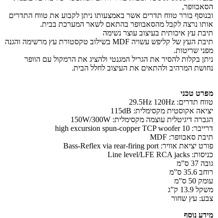
הסאבוופר,
ובנוסף בורר טווח תדרים אשר באמצעותו ניתן לקבוע את טווח התדרים
אותו נרצה לקבל מהסאבוופר בהתאם לשאר המערכת בבית.
תיבת עץ איכותית בעיצוב עוצר נשימה
תיבת העץ של קליפש עשויה MDF בשילוב טקסטורת עץ מרשימה והגנה
מפני שריטות.
ניתן בקלות להסיר את הגריל המגנטי ולהציג את הרמקול עם הוופר
נחושת המרהיב ולהתאים את העיצוב לחלל הבית.
מפרט טכני
טווח תדרים: 29.5Hz 120Hz
יציאה אקוסטית מקסימלית: 115dB
הגברה דיגיטלית עוצמה מקסימלית: 150W/300W
דרייבר: 10 high excursion spun-copper TCP woofer
תיבת סאבוופר: MDF
פורט יציאת אוויר: Bass-Reflex via rear-firing port
כניסות: Line level/LFE RCA jacks
גובה 37 ס”מ
רוחב 35.6 ס”מ
עומק 50 ס”מ
משקל 13.9 ק”ג
צבע: עץ שחור
מידע נוסף