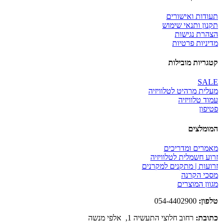
תעודות ואישורים
תקנון ותנאי שימוש
הצהרת נגישות
מדיניות פרטיות
קטגריות מובילות
SALE
מעלית מרהיט לטלוויזיה
עמוד טלוויזיה
פטיפון
המומלצים
מאמרים ומדריכים
זרוע חשמלית לטלוויזיה
זרועות | מתקנים למקרנים
מסכי הקרנה
מגוון המוצרים
טלפון:
054-4402900
כתובת:
רחוב חלוצי התעשיה 1, אלפי מנשה