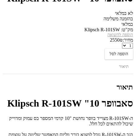
לא במלאי
בהזמנה משלימה
במלאי
מק"ט:
Klipsch R-101SW
הוספה להשואה
מחיר:
₪
2550
סאבוופר
10"
הוספה לסל
Klipsch
R-
תיאור
101SW
תיאור
סאבוופר 10" Klipsch R-101SW
ה-R-101SW מצוייד בוופר נחושת "10 קדמי המספר בס עמוק ומדוייק
שיכול להתאים לכל חלל.
בגב ה-R-101SW נוכל למצוא בורר ווליום המאפשר שליטה על עוצמת