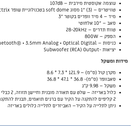
עוצמה אקוסטית מירבית
– 107dB
טוויטרים
– (3) “1 מסוג soft dome בטכנולוגיית שופר Tractrix®
מיד
– 4 מיד וופרים בקוטר “3
סאב
– “10 אלחוטי
טווח תדרים
– 28-20kHz
הספק
– 800W
כניסות
– HDMI-eARC • (2) HDMI • Bluetooth® • 3.5mm Analog • Optical Digital
יציאות
-Subwoofer (RCA) Output
מידות ומשקל
מקרן קול
(ס”מ) – 121.9 * 7.3 * 8.6
סאבוופר
(ס”מ)- 36.8 * 47.1 * 36.8
משקל
– 9.98 ק”ג
כלול באריזה
– שלט עם תאורה מובנית וחיישן תזוזה, 2 כבלי מתח 1.5 מ’,
2 קליפים להתקנה על הקיר עם ברגים תואמים, תבנית להתקנה על הקיר, 2 סוללות AAA, כבל HDMI 1.5 מ’
ניתן לתלייה על הקיר
– האביזרים לתלייה כלולים באריזה