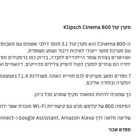
מקרן קול Klipsch Cinema 800
ה-Cinema 800 הוא מקרן קול 3.1 תומך דולבי אטמוס עם סאבוופר “10 אלחוטי מהסדרה החדשה של קליפש.
עם מערכת סנטר ייעודי לאיכות דיבור ושמע משופרת,
וטוויטרים בצורת שופר הייחודיים לחברה, בדיוק כמו ברמקולים מסד
יחדיו הם עוזרים למקרן הקול להפיק צלילים מדוייקים, דינאמיים ו
התקרה ובחזרה אליכם,
כך שתוכלו להינות מסאונד מקיף שמגיע מכל כיוון.
הסינמה 800 של קליפש מגיע עם קישוריות Wi-Fi מובנית אשר יודעת להתממשק עם מערכת הבית החכם שלך.
שליטה מלאה דרך Google Assistant, Amazon Alexa ו-Spotify Connect.
מפרט טכני