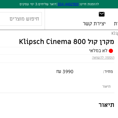
להזמנות חייגו:
054-4402900
|
דואר שליחים:
3 ימי עסקים
ת
יצירת קשר
מקרן קול Klipsch Cinema 800
לא במלאי
הוספה להשואה
₪
3990
מחיר:
תיאור
תיאור