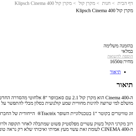
דף הבית
חנות
מקרן קול
מקרן קול Klipsch Cinema 400
מקרן קול Klipsch Cinema 400
בהזמנה משלימה
במלאי
הוספה להשואה
מחיר:
₪
1650
תיאור
תיאור
ה-Cinema 400 הוא מקרן קול 2.1 עם סאבוופר “8 אלחוטי מהסדרה החדשה של קליפש.
מושלם למי שרוצה להינות מחוויית שמע קולנועית בסלון מבלי להתפשר על ע
זוג טוויטרים בקוטר “1 בטכנולוגיית השופר Tractrix® הייחודית של החברה בשילוב זוג וופרים בקוטר “3 מעניקה לכל צליל מימד שמע נוסף.
רוב מקרני הקול בשוק עשויים מפלסטיק פשוט שמתבלה לאחר תקופה ולרוב
ה-CINEMA 400 לעומת זאת עשוי מעץ אמיתי ואיכותי שלא רק נראה טוב ועמיד לאורך שנים אלא גם עוזר להפיק סאונד איכותי ועמוק יותר.