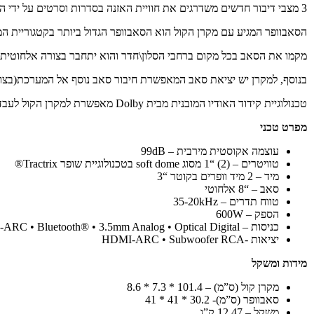
3 מצבי דיבור חדשים משדרגים את חוויית האזנה בסדרות וסרטים על ידי הגברת עוצמת הדיבור וביצוע אופטימיזציה לEQ של המערכת בצורה אוטומטית.
הסאבוופר המגיע עם מקרן הקול הוא הסאבוופר הגדול ביותר בקטגוריית המח
מקמו את הסאב בכל מקום ברחבי הסלון\חדר והוא יתחבר בצורה אלחוטית 
בנוסף, למקרן יש יציאת סאב המאפשרת חיבור סאב נוסף אל המערכת(בצו
טכנולוגיית קידוד האודיו המובנית מבית Dolby מאפשרת למקרן הקול לעבד את אותות הסאונד בצורה מיטבית, ללא מאמץ במצבי השמע המתקדמים והסראונד.
מפרט טכני
עוצמה אקוסטית מירבית
– 99dB
טוויטרים
– (2) “1 מסוג soft dome בטכנולוגיית שופר Tractrix®
מיד
– 2 מיד וופרים בקוטר “3
סאב
– “8 אלחוטי
טווח תדרים
– 35-20kHz
הספק
– 600W
כניסות
– HDMI-ARC • Bluetooth® • 3.5mm Analog • Optical Digital
יציאות
-HDMI-ARC • Subwoofer RCA
מידות ומשקל
מקרן קול
(ס”מ) – 101.4 * 7.3 * 8.6
סאבוופר
(ס”מ)- 30.2 * 41 * 41
משקל
– 12.47 ק”ג