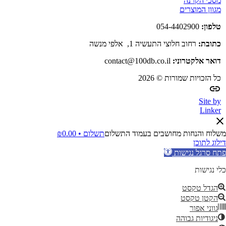
מסכי הקרנה
מגוון המוצרים
טלפון:
054-4402900
כתובת:
רחוב חלוצי התעשיה 1, אלפי מנשה
דואר אלקטרוני:
contact@100db.co.il
כל הזכויות שמורות © 2026
Site by
Linker
משלוח והנחות מחושבים בעמוד התשלום
תשלום •
0.00
₪
דילוג לתוכן
פתח סרגל נגישות
כלי נגישות
הגדל טקסט
הקטן טקסט
גווני אפור
ניגודיות גבוהה