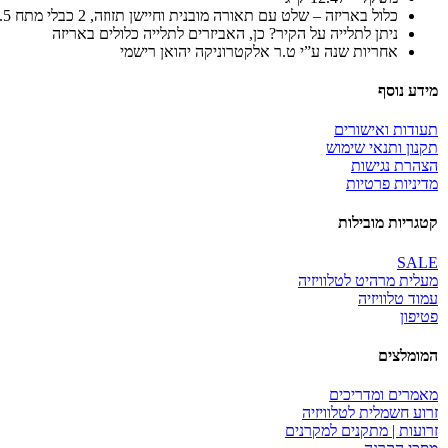
כלול באריזה
– שלט עם תאורה מובנית וחיישן תזוזה, 2 כבלי מתח 1.5 מ’, 2 קליפים להתקנה על הקיר עם ברגים תואמים, תבנית להתקנה על הקיר, 2 סוללות AAA, כבל HDMI 1.5 מ’
ניתן לתלייה על הקיר
? כן, האביזרים לתלייה כלולים באריזה
אחריות שנה ע”י ט.ר אלקטרוניקה יהואן רישמי
מידע נוסף
תעודות ואישורים
תקנון ותנאי שימוש
הצהרת נגישות
מדיניות פרטיות
קטגריות מובילות
SALE
מעלית מרהיט לטלוויזיה
עמוד טלוויזיה
פטיפון
המומלצים
מאמרים ומדריכים
זרוע חשמלית לטלוויזיה
זרועות | מתקנים למקרנים