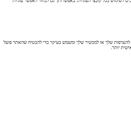
ם לשימוש בכל קובצי העוגיות. באפשרותך גם לבחור לאפשר עוגיות
חזר מידע בדפדפן שלך, בעיקר בצורת קובצי Cookie. מידע זה עשוי להתייחס אליך, להעדפות שלך או למכשיר שלך ומשמש בעיקר כדי להבטיח שהאתר פועל
ישית יותר.