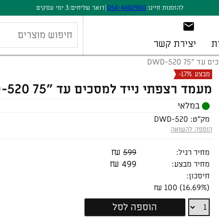
להזמנות חייגו:
054-4402900
|
דואר שליחים:
3 ימי עסקים
ת
יצירת קשר
75 DWD-520
מבצע
-17%
מעמד רצפתי נייד למסכים עד "75 DWD-520
במלאי
מק"ט:
DWD-520
הוספה להשואה
₪
מחיר רגיל:
599
₪
499
מחיר מבצע:
חיסכון:
(16.69%) 100 ₪
מעמד
הוספה לסל
רצפתי