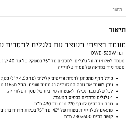
נייד
תיאור
למסכים
עד
"75
תיאור
DWD-
520
מעמד רצפתי מעוצב עם גלגלים למסכים עד "
דגם:
DWD-520W
מעמד לטלוויזיה על גלגלים למסכים עד "75 במשקל של עד 40 ק"ג.
סטנד נייד במראה של עמוד טלוויזיה
כולל מדף מתכוונן להנחת פריטים קלילים (עד כ4.5 ק״ג) כגון: שלט קונסולה, שלט טלוויזיה, סטרימר.
ניתן לשנות את גובה הטלוויזיה בטווחים שונים: החל מ1165 מ"מ עד 1360 מ"מ למרכז מסך.
לכל שלב גובה נעילה לאבטחה מירבית של מסך הטלוויזיה.
4 גלגלים נסתרים בבסיס המעמד.
גובה מהבסיס למדף 270 מ"מ עד 430 מ"מ
מתאים לטלוויזיות בטווח של "42 עד "75 בעלות מרווח ברגים 100X100 ~ 600X400
קוטר בסיס 600×380 מ"מ