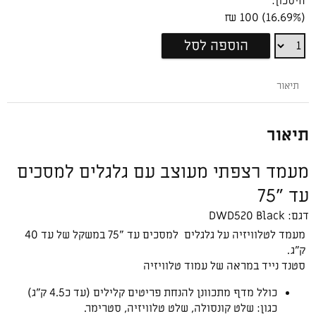
חיסכון:
(16.69%) 100 ₪
מעמד
הוספה לסל
רצפתי
עם
תיאור
גלגלים
למסכים
עד
תיאור
"75
DWD520
מעמד רצפתי מעוצב עם גלגלים למסכים
עד "75
דגם:
DWD520 Black
מעמד לטלוויזיה על גלגלים למסכים עד "75 במשקל של עד 40
ק"ג.
סטנד נייד במראה של עמוד טלוויזיה
כולל מדף מתכוונן להנחת פריטים קלילים (עד כ4.5 ק״ג)
כגון: שלט קונסולה, שלט טלוויזיה, סטרימר.