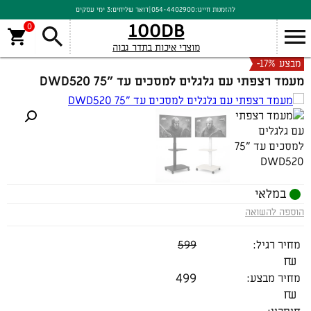
להזמנות חייגו:
054-4402900
|
דואר שליחים:
3 ימי עסקים
100DB
0
מוצרי איכות בתדר גבוה
מבצע
-17%
מעמד רצפתי עם גלגלים למסכים עד "75 DWD520
במלאי
הוספה להשואה
מחיר רגיל:
599
₪
499
מחיר מבצע:
₪