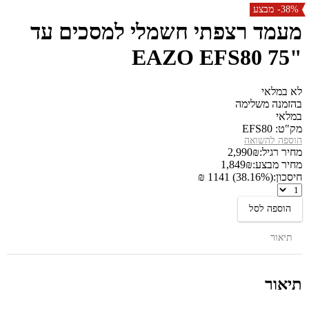
-38%
מבצע
מעמד רצפתי חשמלי למסכים עד
"75 EAZO EFS80
לא במלאי
בהזמנה משלימה
במלאי
מק"ט:
EFS80
הוספה להשואה
מחיר רגיל:
₪
2,990
מחיר מבצע:
₪
1,849
חיסכון:
(38.16%) 1141 ₪
מעמד
רצפתי
הוספה לסל
חשמלי
למסכים
עד
תיאור
"75
EAZO
EFS80
תיאור