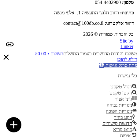
טלפון:
054-4402900
כתובת:
רחוב חלוצי התעשיה 1, אלפי מנשה
דואר אלקטרוני:
contact@100db.co.il
כל הזכויות שמורות © 2026
Site by
Linker
משלוח והנחות מחושבים בעמוד התשלום
תשלום •
0.00
₪
דילוג לתוכן
פתח סרגל נגישות
כלי נגישות
הגדל טקסט
הקטן טקסט
גווני אפור
ניגודיות גבוהה
ניגודיות הפוכה
רקע בהיר
הדגשת קישורים
פונט קריא
איפוס