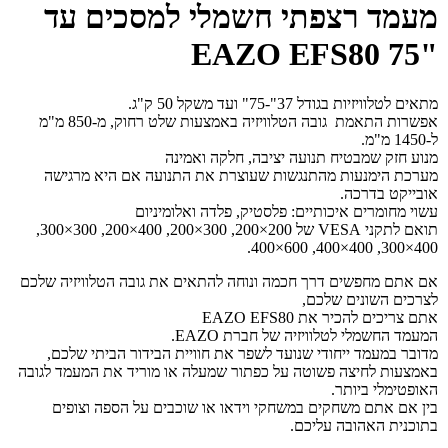
מעמד רצפתי חשמלי למסכים עד
"75 EAZO EFS80
מתאים לטלוויזיות בגודל 37"-75" ועד משקל 50 ק"ג.
אפשרות התאמת גובה הטלוויזיה באמצעות שלט רחוק, מ-850 מ"מ
ל-1450 מ"מ.
מנוע חזק שמבטיח תנועה יציבה, חלקה ואמינה
מערכת הימנעות מהתנגשות שעוצרת את התנועה אם היא מרגישה
אובייקט בדרכה.
עשוי מחומרים איכותיים: פלסטיק, פלדה ואלומיניום
תואם לתקני VESA של 200×200, 300×200, 400×200, 300×300,
400×300, 400×400, 600×400.
אם אתם מחפשים דרך חכמה ונוחה להתאים את גובה הטלוויזיה שלכם
לצרכים השונים שלכם,
אתם צריכים להכיר את EAZO EFS80
המעמד החשמלי לטלוויזיה של חברת EAZO.
מדובר במעמד ייחודי שנועד לשפר את חוויית הבידור הביתי שלכם,
באמצעות לחיצה פשוטה על כפתור שמעלה או מוריד את המעמד לגובה
האופטימלי ביותר.
בין אם אתם משחקים במשחקי וידאו או שוכבים על הספה וצופים
בתוכנית האהובה עליכם.