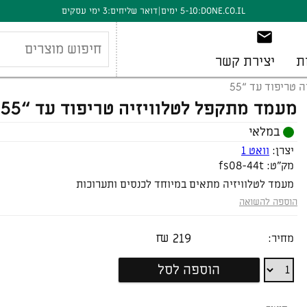
DONE.CO.IL:
5-10 ימים
|
דואר שליחים:
3 ימי עסקים
ת
יצירת קשר
טריפוד עד “55
מעמד מתקפל לטלוויזיה טריפוד עד “55
במלאי
יצרן:
וואט 1
מק"ט:
fs08-44t
מעמד לטלוויזיה מתאים במיוחד לכנסים ותערוכות
הוספה להשואה
₪
219
מחיר:
מעמד
הוספה לסל
מתקפל
לטלוויזיה