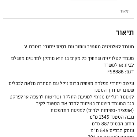
מעוצב
שחור
תיאור
עם
בסיס
תיאור
ייחודי
בצורת
V
מעמד לטלוויזיה מעוצב שחור עם בסיס ייחודי בצורת V
מעמד לטלוויזיה שהופך כל מקום בו הוא מותקן למרשים מושלם
לבית או למשרד
דגם: FS888B
עיצוב ייחודי
מפלדה מצופה כרום ניקל עם הסתרה מלאה לכבלים
שע
וברים דרך הסטנד
למעמד רגליים מגומי למניעת החלקה ושריטות לרצפה או לפרקט
בגב המעמד רצועות בטיחות לחבר את הסטנד לקיר
(אופציה-בטיחות ילדים) למניעת התהפכות
גובה הסטנד 1345 מ”מ
רוחב הבסיס 887 מ”מ
עומק הבסיס 546 מ”מ