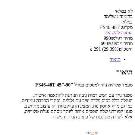
לא במלאי
בהזמנה משלימה
במלאי
מק"ט:
FS46-48T
הוספה להשואה
מחיר רגיל:
₪
990
מחיר מבצע:
₪
699
חיסכון:
(29.39%) 291 ₪
תיאור
תיאור
מעמד טלויזיה נייד למסכים בגודל "90-"45 FS46-48T
סטנד נייד עם חמש רמות גובה הניתנת להתאמה אישית.
העגלה כולל בסיס פלדה יציב עם גלגלים, וסוגרי הרכבה עמידים,
כמו גם מדף אחסון נוח, המציג הן פרקטיות והן עיצוב מתחשב.
סגנון המודרני שלה הופכים אותה ליותר מסתם עגלת טלוויזיה,
אלא ליצירה מסוגננת של עיצוב הבית והמשרד.