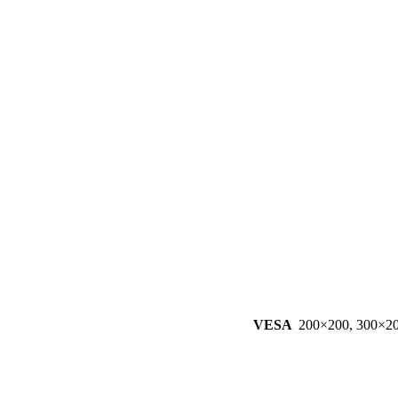
VESA
200×200, 300×20