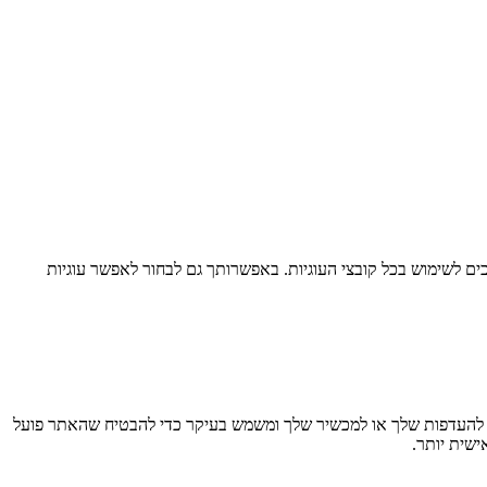
ם לשימוש בכל קובצי העוגיות. באפשרותך גם לבחור לאפשר עוגיות
חזר מידע בדפדפן שלך, בעיקר בצורת קובצי Cookie. מידע זה עשוי להתייחס אליך, להעדפות שלך או למכשיר שלך ומשמש בעיקר כדי להבטיח שהאתר פועל
ישית יותר.