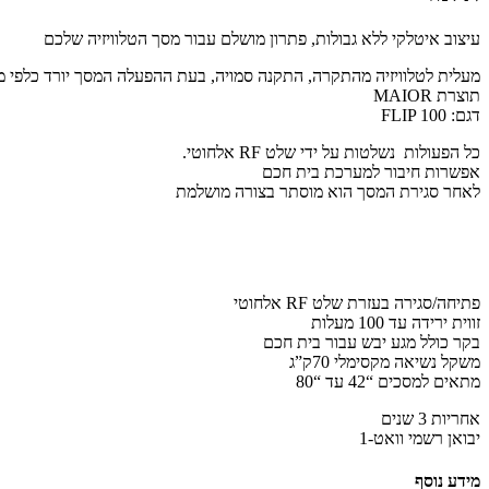
עיצוב איטלקי ללא גבולות, פתרון מושלם עבור מסך הטלוויזיה שלכם
מעלית לטלוויזיה מהתקרה, התקנה סמויה, בעת ההפעלה המסך יורד כלפי מ
תוצרת MAIOR
דגם: FLIP 100
כל הפעולות נשלטות על ידי שלט RF אלחוטי.
אפשרות חיבור למערכת בית חכם
לאחר סגירת המסך הוא מוסתר בצורה מושלמת
פתיחה/סגירה בעזרת שלט RF אלחוטי
זווית ירידה עד 100 מעלות
בקר כולל מגע יבש עבור בית חכם
משקל נשיאה מקסימלי 70ק”ג
מתאים למסכים “42 עד “80
אחריות 3 שנים
יבואן רשמי וואט-1
מידע נוסף