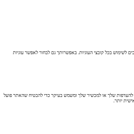
ם לשימוש בכל קובצי העוגיות. באפשרותך גם לבחור לאפשר עוגיות
חזר מידע בדפדפן שלך, בעיקר בצורת קובצי Cookie. מידע זה עשוי להתייחס אליך, להעדפות שלך או למכשיר שלך ומשמש בעיקר כדי להבטיח שהאתר פועל
ישית יותר.