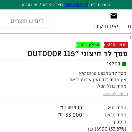
להזמנות חייגו:
054-4402900
|
דואר שליחים:
3 ימי עסקים
ת
יצירת קשר
מבצע
-34%
מומלץ ביותר
מסך לד חיצוני "115 OUTDOOR
במלאי
מסך לד במבצע טרום קיץ
אין מחיר כזה ואין איכות כזאת
מחיר כולל הכל.
הוספה להשואה
₪
מחיר רגיל:
49,900
₪
33,000
מחיר מבצע:
חיסכון:
(33.87%) 16900 ₪