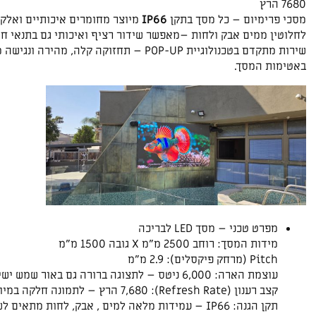
7680 הרץ
מסכי פרימיום – כל מסך בתקן
IP66
מיוצר מחומרים איכותיים ואלקט
לחלוטין ממים אבק ולחות –מאפשר שידור רציף ואיכותי גם בתנאי חוץ
שירות מתקדם בטכנולוגיית POP-UP – תחזוקה קלה, מהירה ונגישה מבלי לפגוע
באטימות המסך.
מפרט טכני – מסך LED לבריכה
מידות המסך: רוחב 2500 מ"מ X גובה 1500 מ"מ
Pitch (מרחק פיקסלים): 2.9 מ"מ
עוצמת הארה: 6,000 ניטס – לתצוגה ברורה גם באור שמש ישיר
קצב רענון (Refresh Rate): 7,680 הרץ – לתמונה חלקה במיוחד, נטולת ריצודים
תקן הגנה: IP66 – עמידות מלאה למים , אבק, לחות מתאים לשימוש חוץ