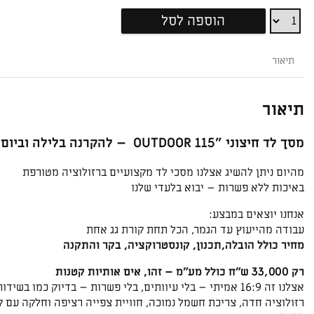
מסך
הוספה לסל
לד
חיצוני
"115
תיאור
OUTDOOR
תיאור
מסך לד חיצוני "115 OUTDOOR – להקרנה בלילה וביום!
מהיום ניתן להשיג אצלנו מסכי לד מקצועיים ברזולוציה מטורפת
באיכות ללא פשרות – יבוא בלעדי שלנו
אנחנו יוצאים במבצע:
עבודה מהייעוץ עד הגמר, הכל תחת קורת גג אחת
מחיר כולל הובלה,תכנון, קונסטרוקציה, בקר והתקנה
רק 33,000 ש"ח כולל מע"מ – זהו, אים אותיות קטנות
אצלנו זה 16:9 אמיתי – בלי עיוותים, בלי פשרות – בדיוק כמו בשידורי הכבלים.
רזולוציה חדה, צריכת חשמל נמוכה, חוויית צפייה רציפה וחלקה עם ק