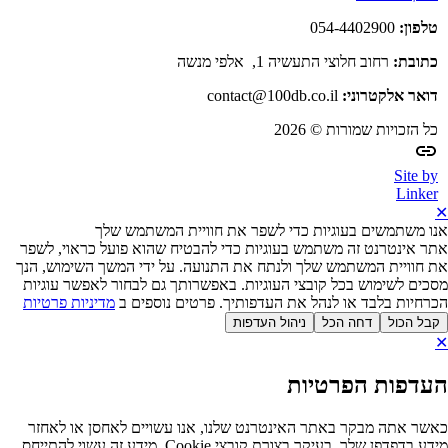
פון:
054-4402900
ובת:
רחוב חלוצי התעשיה 1, אלפי מנשה
אר אלקטרוני:
contact@100db.co.il
 הזכויות שמורות © 2026
Site 
Link
 משתמשים בעוגיות כדי לשפר את חוויית המשתמש שלך
 אינטרנט זה משתמש בעוגיות כדי להבטיח שהוא פועל כראוי, לשפר
חוויית המשתמש שלך ולנתח את התנועה. על ידי המשך השימוש, הנך
ים לשימוש בכל קובצי העוגיות. באפשרותך גם לבחור לאפשר עוגיות
חיות בלבד או לנהל את העדפותיך. פרטים נוספים ב
מדיניות פרטיות
ל הכול
דחה הכל
ניהול העדפות
דפות הפרטיות
ר אתה מבקר באתר האינטרנט שלנו, אנו עשויים לאחסן או לאחזר
מידע בדפדפן שלך, בעיקר בצורת קובצי Cookie. מידע זה עשוי להתייחס