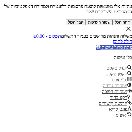
יות אלו משמשות להצגת פרסומות רלוונטיות ולמדידת האפקטיביות של
יינים השיווקיים שלנו.
ה הכל
שמור העדפות
קבל הכול
וח והנחות מחושבים בעמוד התשלום
תשלום •
0.00
₪
ג לתוכן
 סרגל נגישות
נגישות
גדל טקסט
קטן טקסט
ווני אפור
יגודיות גבוהה
יגודיות הפוכה
קע בהיר
דגשת קישורים
ונט קריא
איפוס