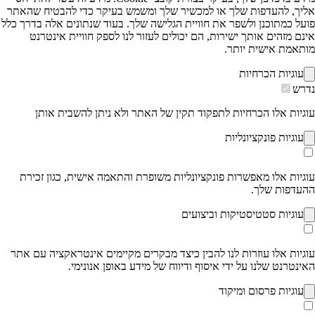
ך, להעדפות שלך או למכשיר שלך ומשמש בעיקר כדי להבטיח שהאתר
ל כמתוכנן ולשפר את חוויית הגלישה שלך. בעוד שנתונים אלה בדרך כלל
 מזהים אותך ישירות, הם יכולים לעזור לנו לספק חוויית אינטרנט
אמת אישית יותר.
וגיות הכרחיות
ש
יות אלו הכרחיות לתפקוד תקין של האתר ולא ניתן להשבית אותן
וגיות פונקציונליות
יות אלו מאפשרות פונקציונליות משופרת והתאמה אישית, כגון זכירת
דפות שלך.
וגיות סטטיסטיקות וביצועים
ות אלו עוזרות לנו להבין כיצד מבקרים מקיימים אינטראקציה עם אתר
טרנט שלנו על ידי איסוף ודיווח של מידע באופן אנונימי.
וגיות פרסום ומיקוד