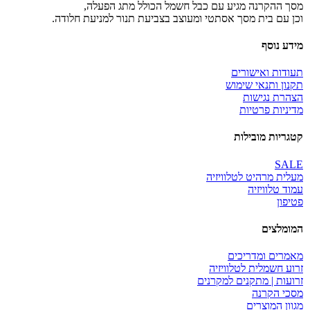
ך ההקרנה מגיע עם כבל חשמל הכולל מתג הפעלה,
ן עם בית מסך אסתטי ומעוצב בצביעת תנור למניעת חלודה.
דע נוסף
ודות ואישורים
נון ותנאי שימוש
הרת נגישות
יניות פרטיות
גריות מובילות
SAL
לית מרהיט לטלוויזיה
וד טלוויזיה
יפון
ומלצים
מרים ומדריכים
וע חשמלית לטלוויזיה
ועות | מתקנים למקרנים
כי הקרנה
וון המוצרים