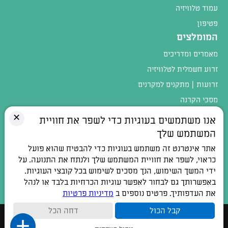
עמוד טלוויזיה
פטיפון
המומלצים
מאמרים ומדריכים
זרוע חשמלית לטלוויזיה
זרועות | מתקנים למקרנים
מסכי הקרנה
מגוון המוצרים
✕
אנו משתמשים בעוגיות כדי לשפר את חוויית
המשתמש שלך
טלפון:
054-4402900
אתר אינטרנט זה משתמש בעוגיות כדי להבטיח שהוא פועל
כתובת:
רחוב חלוצי התעשיה 1, אלפי מנשה
כראוי, לשפר את חוויית המשתמש שלך ולנתח את התנועה. על
ידי המשך השימוש, הנך מסכים לשימוש בכל קובצי העוגיות.
דואר אלקטרוני:
contact@100db.co.il
באפשרותך גם לבחור לאפשר עוגיות הכרחיות בלבד או לנהל
את העדפותיך. פרטים נוספים ב
מדיניות פרטיות
קבל הכול
דחה הכל
כל הזכויות שמורות © 2026