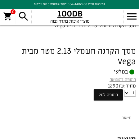
להזמנות חייגו:
054-4402900
|
דואר שליחים:
3 ימי עסקים
100DB
0
מוצרי איכות בתדר גבוה
מסך הקרנה חשמלי 2.13 מטר מבית Vega
מסך הקרנה חשמלי 2.13 מטר מבית
Vega
במלאי
הוספה להשואה
מחיר:
₪
1290
מסך
הוספה לסל
הקרנה
חשמלי
2.13
תיאור
מטר
מבית
Vega