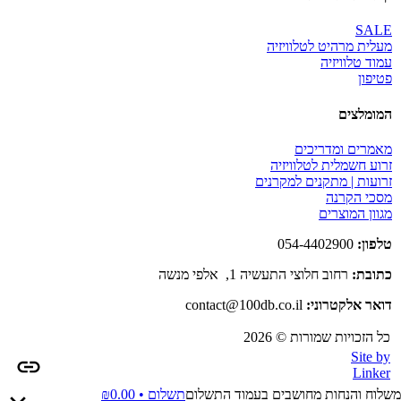
SALE
מעלית מרהיט לטלוויזיה
עמוד טלוויזיה
פטיפון
המומלצים
מאמרים ומדריכים
זרוע חשמלית לטלוויזיה
זרועות | מתקנים למקרנים
מסכי הקרנה
מגוון המוצרים
טלפון:
054-4402900
כתובת:
רחוב חלוצי התעשיה 1, אלפי מנשה
דואר אלקטרוני:
contact@100db.co.il
כל הזכויות שמורות © 2026
Site by
Linker
משלוח והנחות מחושבים בעמוד התשלום
תשלום •
0.00
₪