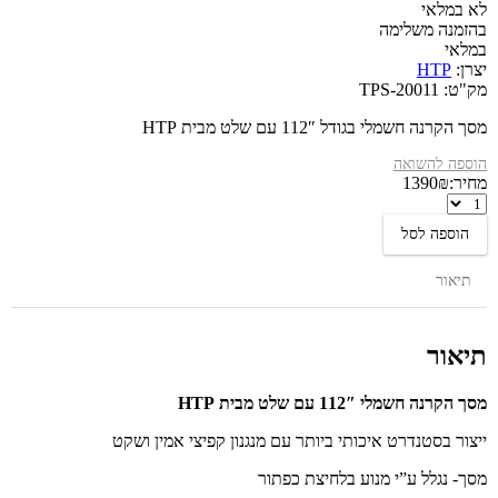
לא במלאי
בהזמנה משלימה
במלאי
יצרן:
HTP
מק"ט:
TPS-20011
מסך הקרנה חשמלי בגודל 112″ עם שלט מבית HTP
הוספה להשואה
מחיר:
₪
1390
מסך
הקרנה
הוספה לסל
חשמלי
עם
שלט
תיאור
112″
מבית
HTP
תיאור
מסך הקרנה חשמלי 112″ עם שלט מבית HTP
ייצור בסטנדרט איכותי ביותר עם מנגנון קפיצי אמין ושקט
מסך- נגלל ע”י מנוע בלחיצת כפתור