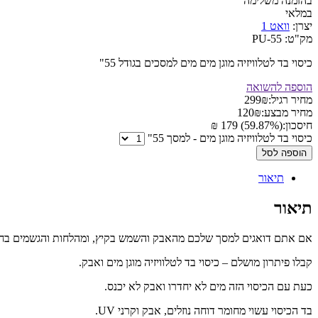
בהזמנה משלימה
במלאי
יצרן:
וואט 1
מק"ט:
PU-55
כיסוי בד לטלוויזיה מוגן מים מים למסכים בגודל 55"
הוספה להשואה
מחיר רגיל:
₪
299
מחיר מבצע:
₪
120
חיסכון:
(59.87%) 179 ₪
כיסוי בד לטלוויזיה מוגן מים - למסך 55"
הוספה לסל
תיאור
תיאור
אם אתם דואגים למסך שלכם מהאבק והשמש בקיץ, ומהלחות והגשמים ב
קבלו פיתרון מושלם – כיסוי בד לטלוויזיה מוגן מים ואבק.
כעת עם הכיסוי הזה מים לא יחדרו ואבק לא יכנס.
בד הכיסוי עשוי מחומר דוחה נוזלים, אבק וקרני UV.