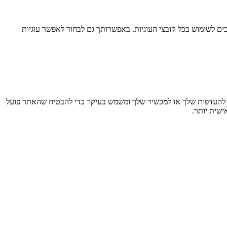
ם לשימוש בכל קובצי העוגיות. באפשרותך גם לבחור לאפשר עוגיות
חזר מידע בדפדפן שלך, בעיקר בצורת קובצי Cookie. מידע זה עשוי להתייחס אליך, להעדפות שלך או למכשיר שלך ומשמש בעיקר כדי להבטיח שהאתר פועל
ישית יותר.