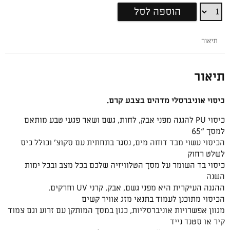
כיסוי
הוספה לסל
בד
לטלוויזיה
בצבע
תיאור
קרם
אוניברסלי
תיאור
-
למסך
“65
כיסוי אוניברסלי מדהים בצבע קרם.
כיסוי PU להגנה מפני אבק, לחות, גשם ושאר פגעי טבע מותאם
למסך “65
הכיסוי עשוי מבד דוחה מים, נסגר בתחתית עם סקוצ’ וכולל כיס
לשלט רחוק
כיסוי בד השומר על מסך הטלוויזיה שלכם בכל מצב ובכל ימות
השנה
ההגנה העיקרית היא מפני גשם, אבק, קרני UV וחרקים.
הכיסוי מתוכנן לעמוד בתנאי מזג אוויר קשים
מגוון אפשרויות אוניברסליות, כגון במסך המותקן עם זרוע וגם צמוד
קיר או סטנד נייד