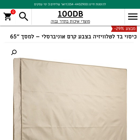
להזמנות חייגו:
054-4402900
|
דואר שליחים:
3 ימי עסקים
100DB
0
מוצרי איכות בתדר גבוה
מבצע
-29%
כיסוי בד לטלוויזיה בצבע קרם אוניברסלי – למסך “65