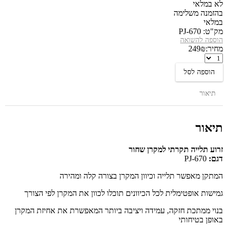
לא במלאי
בהזמנה משלימה
במלאי
מק"ט:
PJ-670
הוספה להשואה
מחיר:
₪
249
זרוע
תלייה
הוספה לסל
תקרתי
למקרן
תיאור
LEXUS
תיאור
זרוע תלייה תקרתי למקרן שחור
דגם:
PJ-670
המתקן מאפשר תלייה וכיוון המקרן בצורה קלה ומהירה
גמישות אופטימלית לכל הכיוונים תוכלו לכוון את המקרן לפי הצורך
בנוי ממתכת חזקה, עמידה ויציבה ביותר המאפשרת את אחיזת המקרן
באופן בטיחותי