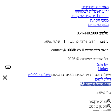
מאמרים ומדריכים
זרוע חשמלית לטלוויזיה
זרועות | מתקנים למקרנים
מסכי הקרנה
מגוון המוצרים
טלפון:
054-4402900
כתובת:
רחוב חלוצי התעשיה 1, אלפי מנשה
דואר אלקטרוני:
contact@100db.co.il
כל הזכויות שמורות © 2026
Site by
Linker
משלוח והנחות מחושבים בעמוד התשלום
תשלום •
0.00
₪
דילוג לתוכן
פתח סרגל נגישות
כלי נגישות
הגדל טקסט
הקטן טקסט