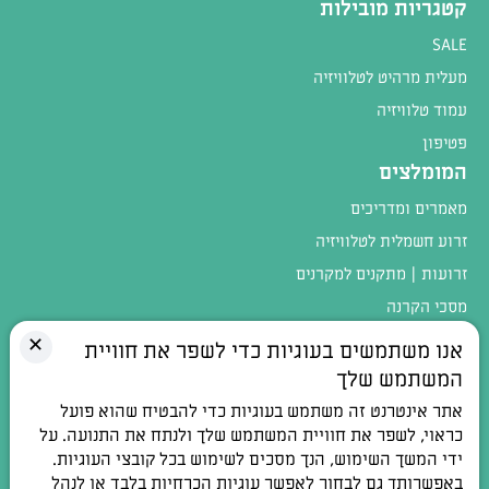
קטגריות מובילות
SALE
מעלית מרהיט לטלוויזיה
עמוד טלוויזיה
פטיפון
המומלצים
מאמרים ומדריכים
זרוע חשמלית לטלוויזיה
זרועות | מתקנים למקרנים
מסכי הקרנה
מגוון המוצרים
✕
אנו משתמשים בעוגיות כדי לשפר את חוויית
המשתמש שלך
טלפון:
054-4402900
אתר אינטרנט זה משתמש בעוגיות כדי להבטיח שהוא פועל
כתובת:
רחוב חלוצי התעשיה 1, אלפי מנשה
כראוי, לשפר את חוויית המשתמש שלך ולנתח את התנועה. על
ידי המשך השימוש, הנך מסכים לשימוש בכל קובצי העוגיות.
דואר אלקטרוני:
contact@100db.co.il
באפשרותך גם לבחור לאפשר עוגיות הכרחיות בלבד או לנהל