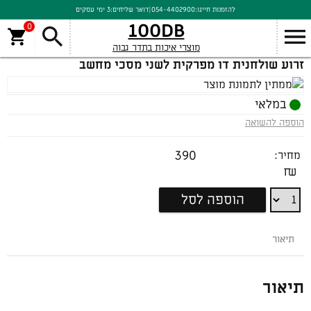
להזמנות חייגו:
054-4402900
|
דואר שליחים:
3 ימי עסקים
100DB
0
מוצרי איכות בתדר גבוה
זרוע שולחנית דו מפרקית לשני מסכי מחשב
במלאי
הוספה להשואה
390
מחיר:
₪
זרוע
הוספה לסל
שולחנית
דו
תיאור
מפרקית
לשני
מסכי
תיאור
מחשב