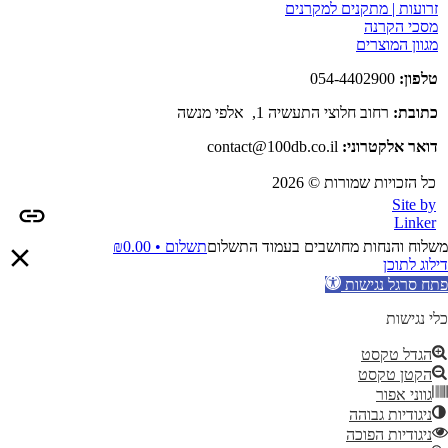
זרועות | מתקנים למקרנים
מסכי הקרנה
מגוון המוצרים
טלפון:
054-4402900
כתובת:
רחוב חלוצי התעשיה 1, אלפי מנשה
דואר אלקטרוני:
contact@100db.co.il
כל הזכויות שמורות © 2026
Site by
Linker
משלוח והנחות מחושבים בעמוד התשלום
תשלום •
0.00
₪
דילוג לתוכן
פתח סרגל נגישות
כלי נגישות
הגדל טקסט
הקטן טקסט
גווני אפור
ניגודיות גבוהה
ניגודיות הפוכה