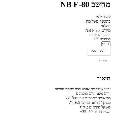
מחשב NB F-80
לא במלאי
בהזמנה משלימה
במלאי
מק"ט:
NB F-80
הוספה להשואה
מחיר:
₪
259
זרוע
שולחנית
הוספה לסל
אגרונומית
למסך
מחשב
תיאור
NB
F-
80
תיאור
זרוע שולחנית אגרונומית למסך מחשב
זרוע אלומיניום בוכנה גז
מתאימה למסכים עד גודל "27
משקל נשיאה מירבי 6.5 ק"ג
משקל מינימום 2 ק"ג
הטיית זווית 50- 35+