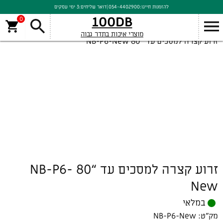
להזמנות חייגו:
054-4402900
|
דואר שליחים:
3 ימי עסקים
100DB
0
מוצרי איכות בתדר גבוה
זרוע קצרה למסכים עד “80 NB-P6-New
זרוע קצרה למסכים עד “80 NB-P6-
New
במלאי
מק"ט:
NB-P6-New