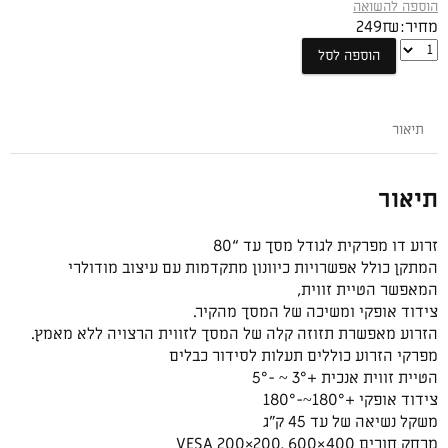
הוספה להשואה
מחיר:
₪
249
זרוע
הוספה לסל
קצרה
למסכים
עד
תיאור
“80
NB-
P6-
תיאור
New
זרוע דו מפרקית לגודל מסך עד “80
המתקן כולל אפשרויות כיוונון מתקדמות עם עיצוב מודולרי
המאפשר הטיית זווית,
צידוד אופקי ומשיכה של המסך מהקיר.
הזרוע מאפשרת תזוזה קלה של המסך לזווית הרצויה ללא מאמץ.
מפרקי הזרוע כוללים תעלות לסידור כבלים
הטיית זווית אנכית
+3° ~ -5°
צידוד אופקי
+180°~-180°
משקל נשיאה של עד 45 ק”ג
מרחק חורים VESA
200×200, 600×400