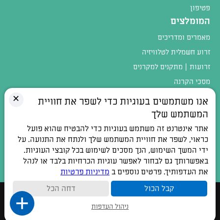
פטיפון
המומלצים
מאמרים ומדריכים
זרוע חשמלית לטלוויזיה
זרועות | מתקנים למקרנים
מסכי הקרנה
מגוון המוצרים
✕
אנו משתמשים בעוגיות כדי לשפר את חוויית
המשתמש שלך
טלפון:
054-4402900
אתר אינטרנט זה משתמש בעוגיות כדי להבטיח שהוא פועל
כתובת:
רחוב חלוצי התעשיה 1, אלפי מנשה
כראוי, לשפר את חוויית המשתמש שלך ולנתח את התנועה. על
ידי המשך השימוש, הנך מסכים לשימוש בכל קובצי העוגיות.
דואר אלקטרוני:
contact@100db.co.il
באפשרותך גם לבחור לאפשר עוגיות הכרחיות בלבד או לנהל
את העדפותיך. פרטים נוספים ב
מדיניות פרטיות
קבל הכול
דחה הכל
כל הזכויות שמורות © 2026
ניהול העדפות
Site by
Linker