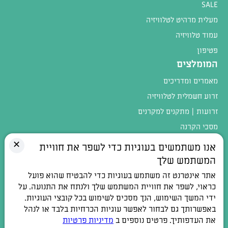
SALE
מעלית מרהיט לטלוויזיה
עמוד טלוויזיה
פטיפון
המומלצים
מאמרים ומדריכים
זרוע חשמלית לטלוויזיה
זרועות | מתקנים למקרנים
מסכי הקרנה
מגוון המוצרים
✕
אנו משתמשים בעוגיות כדי לשפר את חוויית
המשתמש שלך
טלפון:
054-4402900
אתר אינטרנט זה משתמש בעוגיות כדי להבטיח שהוא פועל
כתובת:
רחוב חלוצי התעשיה 1, אלפי מנשה
כראוי, לשפר את חוויית המשתמש שלך ולנתח את התנועה. על
ידי המשך השימוש, הנך מסכים לשימוש בכל קובצי העוגיות.
דואר אלקטרוני:
contact@100db.co.il
באפשרותך גם לבחור לאפשר עוגיות הכרחיות בלבד או לנהל
את העדפותיך. פרטים נוספים ב
מדיניות פרטיות