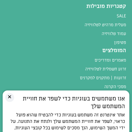
קטגריות מובילות
SALE
מעלית מרהיט לטלוויזיה
עמוד טלוויזיה
פטיפון
המומלצים
מאמרים ומדריכים
זרוע חשמלית לטלוויזיה
זרועות | מתקנים למקרנים
מסכי הקרנה
מגוון המוצרים
✕
אנו משתמשים בעוגיות כדי לשפר את חוויית
המשתמש שלך
טלפון:
054-4402900
אתר אינטרנט זה משתמש בעוגיות כדי להבטיח שהוא פועל
כתובת:
רחוב חלוצי התעשיה 1, אלפי מנשה
כראוי, לשפר את חוויית המשתמש שלך ולנתח את התנועה. על
ידי המשך השימוש, הנך מסכים לשימוש בכל קובצי העוגיות.
דואר אלקטרוני:
contact@100db.co.il