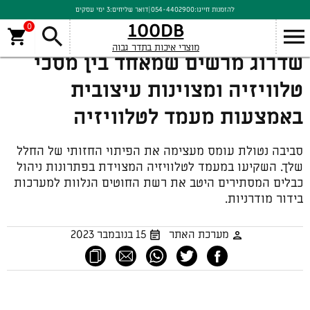
להזמנות חייגו:
054-4402900
|
דואר שליחים:
3 ימי עסקים
100DB
0
מוצרי איכות בתדר גבוה
שדרוג מרשים שמאחד בין מסכי
טלוויזיה ומצוינות עיצובית
באמצעות מעמד לטלוויזיה
סביבה נטולת עומס מעצימה את הפיתוי החזותי של החלל
שלך. השקיעו במעמד לטלוויזיה המצוידת בפתרונות ניהול
כבלים המסתירים היטב את רשת החוטים הנלוות למערכות
בידור מודרניות.
מערכת האתר
15 בנובמבר 2023