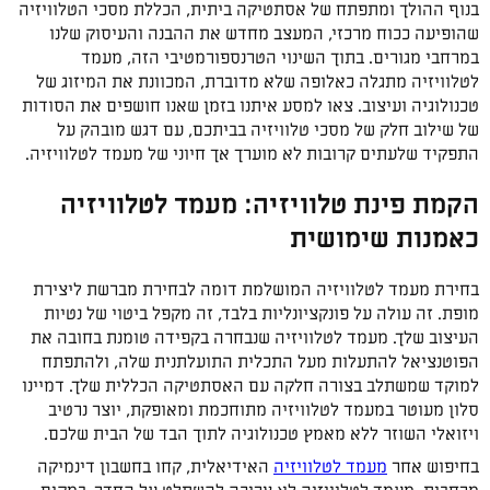
בנוף ההולך ומתפתח של אסתטיקה ביתית, הכללת מסכי הטלוויזיה
שהופיעה ככוח מרכזי, המעצב מחדש את ההבנה והעיסוק שלנו
במרחבי מגורים. בתוך השינוי הטרנספורמטיבי הזה, מעמד
לטלוויזיה מתגלה כאלופה שלא מדוברת, המכוונת את המיזוג של
טכנולוגיה ועיצוב. צאו למסע איתנו בזמן שאנו חושפים את הסודות
של שילוב חלק של מסכי טלוויזיה בביתכם, עם דגש מובהק על
התפקיד שלעתים קרובות לא מוערך אך חיוני של מעמד לטלוויזיה.
הקמת פינת טלוויזיה: מעמד לטלוויזיה
כאמנות שימושית
בחירת מעמד לטלוויזיה המושלמת דומה לבחירת מברשת ליצירת
מופת. זה עולה על פונקציונליות בלבד, זה מקפל ביטוי של נטיות
העיצוב שלך. מעמד לטלוויזיה שנבחרה בקפידה טומנת בחובה את
הפוטנציאל להתעלות מעל התכלית התועלתנית שלה, ולהתפתח
למוקד שמשתלב בצורה חלקה עם האסתטיקה הכללית שלך. דמיינו
סלון מעוטר במעמד לטלוויזיה מתוחכמת ומאופקת, יוצר נרטיב
ויזואלי השוזר ללא מאמץ טכנולוגיה לתוך הבד של הבית שלכם.
בחיפוש אחר
מעמד לטלוויזיה
האידיאלית, קחו בחשבון דינמיקה