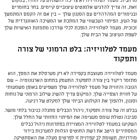
מרחבית. מעמד לטלוויזיה לא צריכה להשתלט על החדר, במקום
זאת, זה צריך להדגיש אלמנטים עיצוביים קיימים. בחר בחומרים
ובגימורים המהדהדים עם הסגנון שלך – בין אם זה הקסם המתמשך
של העץ, הפיתוי העכשווי של המתכת או המשיכה האוונגרדית של
זכוכית. מעמד לטלוויזיה הופכת לכלי שדרכו מתמזגת האישיות שלך
לשפת העיצוב של הבית שלך.
מעמד לטלוויזיה: בלט הרמוני של צורה
ותפקוד
מעמד לטלוויזיה מעוצבת בקפידה לא רק מערסלת את המסך, הוא
מתזמר ריקוד בין צורה לתפקוד. התעמק בתחום הארגונומיה – שם
הגובה והזווית של מעמד לטלוויזיה שלך משפיעים באופן משמעותי
על חווית הצפייה שלך. המיקום צריך להשיג שילוב הרמוני של נוחות
וסגנון, ולהפוך את הקולנוע הביתי שלך למקלט של רגיעה.
בבלט זה של צורה ותפקוד, ניהול הכבלים מתגלה כגיבור בלתי מושר.
סביבה נטולת עומס מעצימה את הפיתוי החזותי של החלל שלך.
השקיעו במעמד לטלוויזיה המצוידת בפתרונות ניהול כבלים
המסתירים היטב את רשת החוטים הנלוות למערכות בידור
מודרניות. תשומת לב קפדנית זו לפרטים מעלה את האסתטיקה