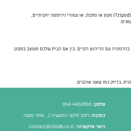
אחת המגמות החמות ביותר בעיצוב הפנים היא המעבר לחללים פתוחים ומאווררים. מעמדים מודרניים לטלוויזיה, כמו מעמדי "חצובה" (Tripod) מעץ או מתכת, או עמודי נירוסטה יוקרתיים,
טנים.
ם בהרמוניה עם הריהוט הקיים. בין אם הבית שלכם מעוצב בסגנון
ית, בדיוק כמו שאנו אוהבים.
טלפון:
054-4402900
כתובת:
רחוב חלוצי התעשיה 1, אלפי מנשה
דואר אלקטרוני:
contact@100db.co.il