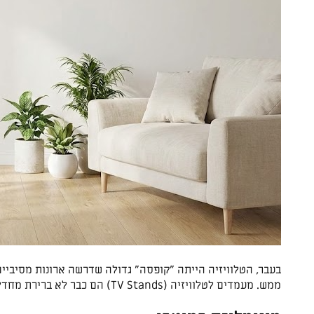
בעבר, הטלוויזיה הייתה "קופסה" גדולה שדרשה ארונות מסיביים
ממש. מעמדים לטלוויזיה (TV Stands) הם כבר לא ברירת מחדל פונקציונלית בלבד, אלא הצהרה עיצובית שמשנה את כל האווירה בחדר.