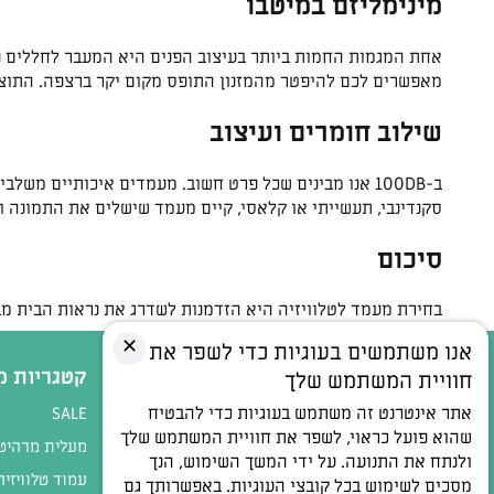
מינימליזם במיטבו
מאפשרים לכם להיפטר מהמזנון התופס מקום יקר ברצפה. התוצאה
שילוב חומרים ועיצוב
ב-100DB אנו מבינים שכל פרט חשוב. מעמדים איכותיים מ
סקנדינבי, תעשייתי או קלאסי, קיים מעמד שישלים את התמונה ו
סיכום
בחירת מעמד לטלוויזיה היא הזדמנות לשדרג את נראות הבית מבלי
✕
אנו משתמשים בעוגיות כדי לשפר את
מידע נוסף
קטגריות מ
חוויית המשתמש שלך
אתר אינטרנט זה משתמש בעוגיות כדי להבטיח
תעודות ואישורים
SALE
שהוא פועל כראוי, לשפר את חוויית המשתמש שלך
תקנון ותנאי שימוש
מעלית מרהיט 
ולנתח את התנועה. על ידי המשך השימוש, הנך
הצהרת נגישות
עמוד טלוויזיה
מסכים לשימוש בכל קובצי העוגיות. באפשרותך גם