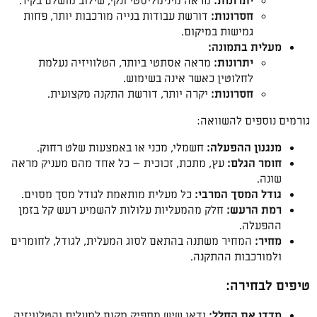
יתרונות:
מראה מינימליסטי ונקי, שילוב מושלם בקיר.
חסרונות:
דורשת עבודות בנייה מורכבות יותר, פחות
גמישות במיקום.
מעלית בתמונה:
יתרונות:
מראה אסתטי ביותר, הטלוויזיה נעלמת
לחלוטין כאשר אינה בשימוש.
חסרונות:
יקרה יותר, דורשת התקנה מקצועית.
גורמים נוספים להשוואה:
מנגנון ההפעלה:
חשמלי, מכני או באמצעות שלט רחוק.
חומר הגלם:
עץ, מתכת, זכוכית – כל אחד מהם מעניק מראה
שונה.
גודל המסך המרבי:
כל מעלית מותאמת לגודל מסך מסוים.
רמת הרעש:
חלק מהמעליות עלולות להשמיע רעש קל בזמן
ההפעלה.
מחיר:
המחיר משתנה בהתאם לסוג המעלית, לגודל, לחומרים
ולמורכבות ההתקנה.
טיפים לבחירה:
מדדו את החלל:
ודאו שיש מספיק מקום למעלית והטלוויזיה.